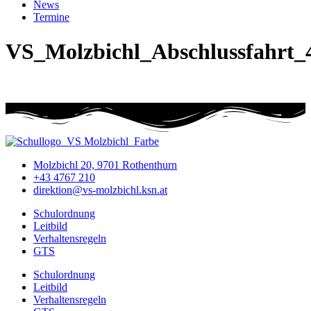
News
Termine
VS_Molzbichl_Abschlussfahrt_
Molzbichl 20, 9701 Rothenthurn
+43 4767 210
direktion@vs-molzbichl.ksn.at
Schulordnung
Leitbild
Verhaltensregeln
GTS
Schulordnung
Leitbild
Verhaltensregeln