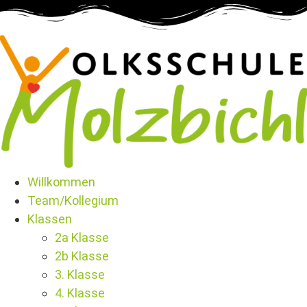
Willkommen
Team/Kollegium
Klassen
2a Klasse
2b Klasse
3. Klasse
4. Klasse