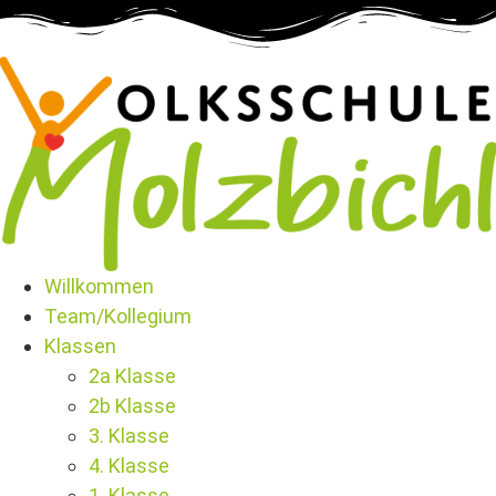
Willkommen
Team/Kollegium
Klassen
2a Klasse
2b Klasse
3. Klasse
4. Klasse
1. Klasse