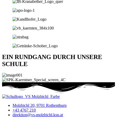
EIN
RUNDGANG
DURCH UNSERE
SCHULE
Molzbichl 20, 9701 Rothenthurn
+43 4767 210
direktion@vs-molzbichl.ksn.at