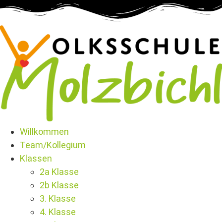
Willkommen
Team/Kollegium
Klassen
2a Klasse
2b Klasse
3. Klasse
4. Klasse