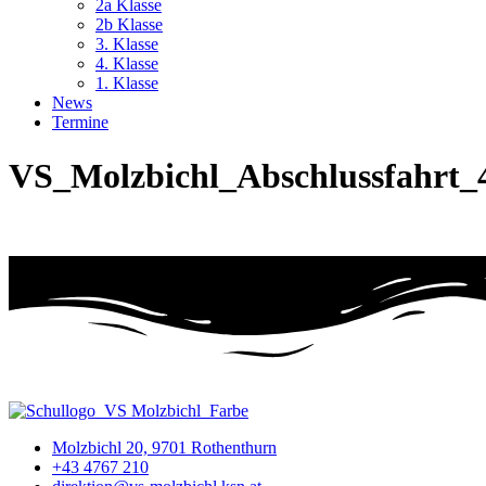
2a Klasse
2b Klasse
3. Klasse
4. Klasse
1. Klasse
News
Termine
VS_Molzbichl_Abschlussfahrt_4
Molzbichl 20, 9701 Rothenthurn
+43 4767 210