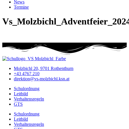
News
Termine
Vs_Molzbichl_Adventfeier_202
Molzbichl 20, 9701 Rothenthurn
+43 4767 210
direktion@vs-molzbichl.ksn.at
Schulordnung
Leitbild
Verhaltensregeln
GTS
Schulordnung
Leitbild
Verhaltensregeln