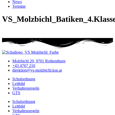
News
Termine
VS_Molzbichl_Batiken_4.Klass
Molzbichl 20, 9701 Rothenthurn
+43 4767 210
direktion@vs-molzbichl.ksn.at
Schulordnung
Leitbild
Verhaltensregeln
GTS
Schulordnung
Leitbild
Verhaltensregeln