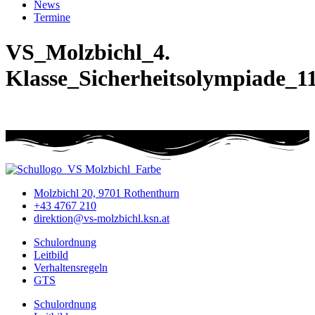
News
Termine
VS_Molzbichl_4.
Klasse_Sicherheitsolympiade_1
Molzbichl 20, 9701 Rothenthurn
+43 4767 210
direktion@vs-molzbichl.ksn.at
Schulordnung
Leitbild
Verhaltensregeln
GTS
Schulordnung