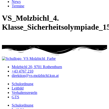
News
Termine
VS_Molzbichl_4.
Klasse_Sicherheitsolympiade_1
Molzbichl 20, 9701 Rothenthurn
+43 4767 210
direktion@vs-molzbichl.ksn.at
Schulordnung
Leitbild
Verhaltensregeln
GTS
Schulordnung