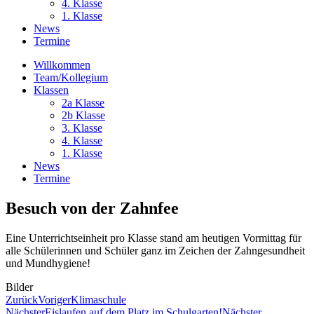
4. Klasse
1. Klasse
News
Termine
Willkommen
Team/Kollegium
Klassen
2a Klasse
2b Klasse
3. Klasse
4. Klasse
1. Klasse
News
Termine
Besuch von der Zahnfee
Eine Unterrichtseinheit pro Klasse stand am heutigen Vormittag für
alle Schülerinnen und Schüler ganz im Zeichen der Zahngesundheit
und Mundhygiene!
Bilder
Zurück
Voriger
Klimaschule
Nächster
Eislaufen auf dem Platz im Schulgarten!
Nächster