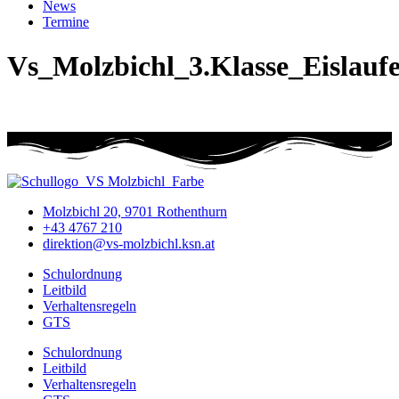
News
Termine
Vs_Molzbichl_3.Klasse_Eislauf
Molzbichl 20, 9701 Rothenthurn
+43 4767 210
direktion@vs-molzbichl.ksn.at
Schulordnung
Leitbild
Verhaltensregeln
GTS
Schulordnung
Leitbild
Verhaltensregeln