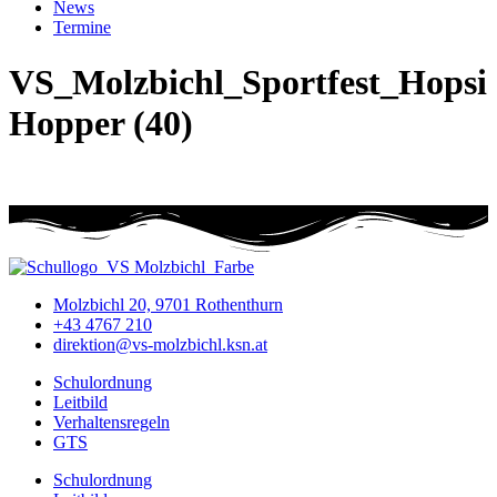
News
Termine
VS_Molzbichl_Sportfest_Hopsi
Hopper (40)
Molzbichl 20, 9701 Rothenthurn
+43 4767 210
direktion@vs-molzbichl.ksn.at
Schulordnung
Leitbild
Verhaltensregeln
GTS
Schulordnung