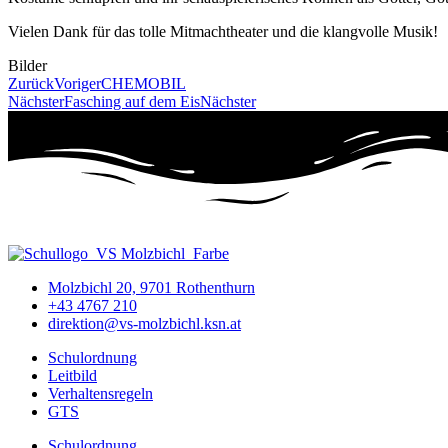
Vielen Dank für das tolle Mitmachtheater und die klangvolle Musik!
Bilder
Zurück
Voriger
CHEMOBIL
Nächster
Fasching auf dem Eis
Nächster
Molzbichl 20, 9701 Rothenthurn
+43 4767 210
direktion@vs-molzbichl.ksn.at
Schulordnung
Leitbild
Verhaltensregeln
GTS
Schulordnung