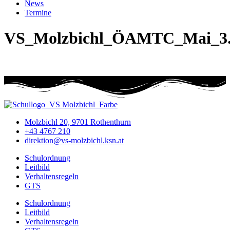
News
Termine
VS_Molzbichl_ÖAMTC_Mai_3.
Molzbichl 20, 9701 Rothenthurn
+43 4767 210
direktion@vs-molzbichl.ksn.at
Schulordnung
Leitbild
Verhaltensregeln
GTS
Schulordnung
Leitbild
Verhaltensregeln