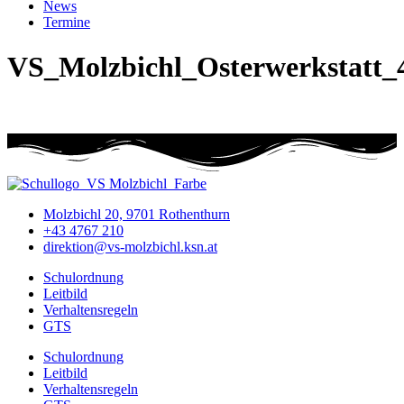
News
Termine
VS_Molzbichl_Osterwerkstatt_
Molzbichl 20, 9701 Rothenthurn
+43 4767 210
direktion@vs-molzbichl.ksn.at
Schulordnung
Leitbild
Verhaltensregeln
GTS
Schulordnung
Leitbild
Verhaltensregeln