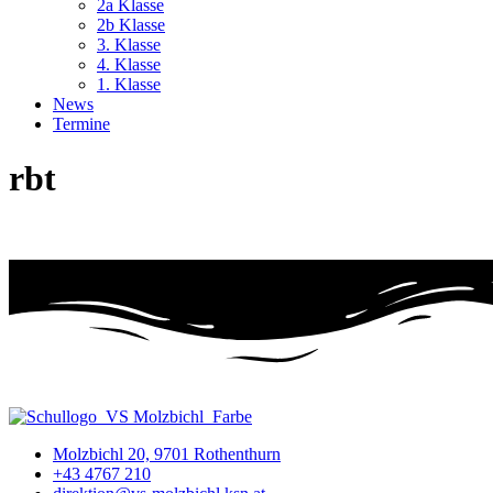
2a Klasse
2b Klasse
3. Klasse
4. Klasse
1. Klasse
News
Termine
rbt
Molzbichl 20, 9701 Rothenthurn
+43 4767 210