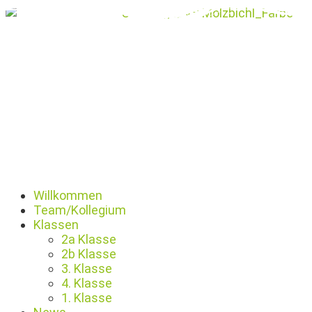
Zum
Inhalt
springen
Willkommen
Team/Kollegium
Klassen
2a Klasse
2b Klasse
3. Klasse
4. Klasse
1. Klasse