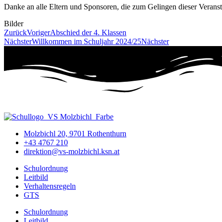
Danke an alle Eltern und Sponsoren, die zum Gelingen dieser Veranst
Bilder
Zurück
Voriger
Abschied der 4. Klassen
Nächster
Willkommen im Schuljahr 2024/25
Nächster
Molzbichl 20, 9701 Rothenthurn
+43 4767 210
direktion@vs-molzbichl.ksn.at
Schulordnung
Leitbild
Verhaltensregeln
GTS
Schulordnung
Leitbild