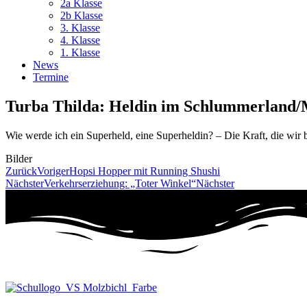
2a Klasse
2b Klasse
3. Klasse
4. Klasse
1. Klasse
News
Termine
Turba Thilda: Heldin im Schlummerland/M
Wie werde ich ein Superheld, eine Superheldin? – Die Kraft, die wir b
Bilder
Zurück
Voriger
Hopsi Hopper mit Running Shushi
Nächster
Verkehrserziehung: „Toter Winkel“
Nächster