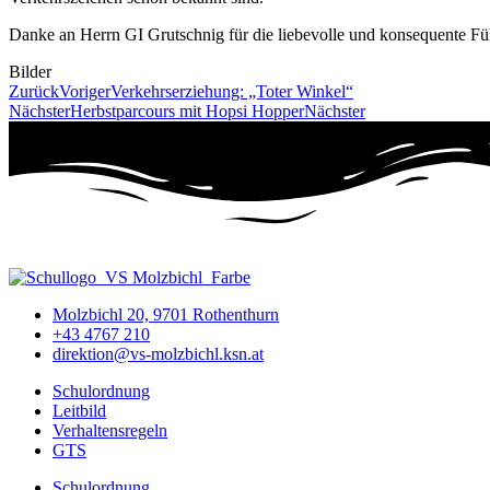
Danke an Herrn GI Grutschnig für die liebevolle und konsequente F
Bilder
Zurück
Voriger
Verkehrserziehung: „Toter Winkel“
Nächster
Herbstparcours mit Hopsi Hopper
Nächster
Molzbichl 20, 9701 Rothenthurn
+43 4767 210
direktion@vs-molzbichl.ksn.at
Schulordnung
Leitbild
Verhaltensregeln
GTS
Schulordnung