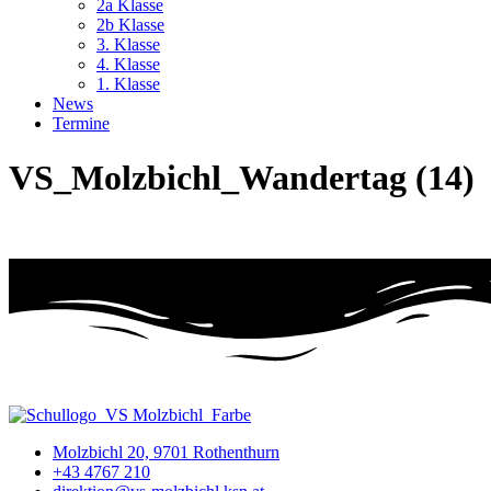
2a Klasse
2b Klasse
3. Klasse
4. Klasse
1. Klasse
News
Termine
VS_Molzbichl_Wandertag (14)
Molzbichl 20, 9701 Rothenthurn
+43 4767 210