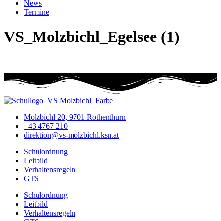
News
Termine
VS_Molzbichl_Egelsee (1)
Molzbichl 20, 9701 Rothenthurn
+43 4767 210
direktion@vs-molzbichl.ksn.at
Schulordnung
Leitbild
Verhaltensregeln
GTS
Schulordnung
Leitbild
Verhaltensregeln