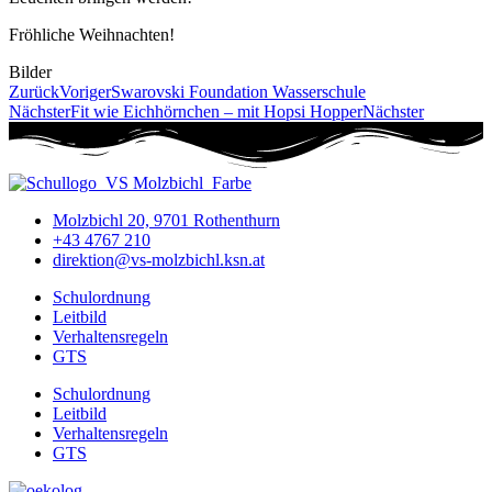
Fröhliche Weihnachten!
Bilder
Zurück
Voriger
Swarovski Foundation Wasserschule
Nächster
Fit wie Eichhörnchen – mit Hopsi Hopper
Nächster
Molzbichl 20, 9701 Rothenthurn
+43 4767 210
direktion@vs-molzbichl.ksn.at
Schulordnung
Leitbild
Verhaltensregeln
GTS
Schulordnung
Leitbild
Verhaltensregeln
GTS