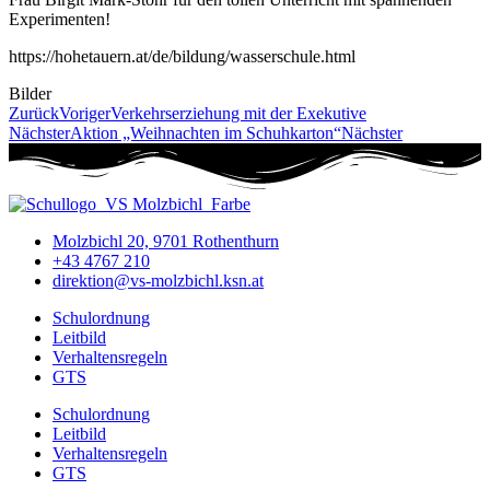
Experimenten!
https://hohetauern.at/de/bildung/wasserschule.html
Bilder
Zurück
Voriger
Verkehrserziehung mit der Exekutive
Nächster
Aktion „Weihnachten im Schuhkarton“
Nächster
Molzbichl 20, 9701 Rothenthurn
+43 4767 210
direktion@vs-molzbichl.ksn.at
Schulordnung
Leitbild
Verhaltensregeln
GTS
Schulordnung
Leitbild
Verhaltensregeln
GTS