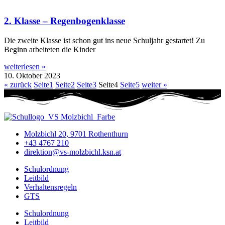
2. Klasse – Regenbogenklasse
Die zweite Klasse ist schon gut ins neue Schuljahr gestartet! Zu
Beginn arbeiteten die Kinder
weiterlesen »
10. Oktober 2023
« zurück
Seite
1
Seite
2
Seite
3
Seite
4
Seite
5
weiter »
Molzbichl 20, 9701 Rothenthurn
+43 4767 210
direktion@vs-molzbichl.ksn.at
Schulordnung
Leitbild
Verhaltensregeln
GTS
Schulordnung
Leitbild