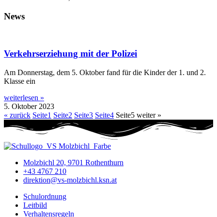
News
Verkehrserziehung mit der Polizei
Am Donnerstag, dem 5. Oktober fand für die Kinder der 1. und 2.
Klasse ein
weiterlesen »
5. Oktober 2023
« zurück
Seite
1
Seite
2
Seite
3
Seite
4
Seite
5
weiter »
Molzbichl 20, 9701 Rothenthurn
+43 4767 210
direktion@vs-molzbichl.ksn.at
Schulordnung
Leitbild
Verhaltensregeln