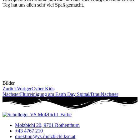
Tag hat uns allen sehr viel Spaß gemacht.
Bilder
Zurück
Voriger
Cyber Kids
Nächster
Flurreinigung am Earth Day Spittal/Drau
Nächster
Molzbichl 20, 9701 Rothenthurn
+43 4767 210
direktion@vs-molzbichl.ksn.at